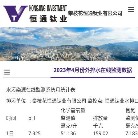

攀枝花恒通钛业有限公司
2023年4月份外排水在线监测数据

水污染源在线监测系统月统计表
排污单位 : 攀枝花恒通钛业有限公司 监控点: 恒通钛业水排口DW0
化学需氧量
氨氮
时间
pH
监测值
排放量
监测
毫克/升
千克
毫克/
1日
7.325
51.136
159.02
7.183